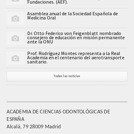
Fundaciones. (AEF).
QUIRURGICA
Asamblea anual de la Sociedad Española de
Medicina Oral
ODONTOLOGIA CONSERVADORA
Dr. Otto Federico von Feigenblatt nombrado
ORTOGNATIA
consejero de educación en misión permanente
ante la ONU
NÚMERO
Prof. Rodríguez Montes representa a la Real
Academia en el centenario del aerotransporte
sanitario.
Alfabético
Todas las noticias
Número de Medalla
CORRESPONDIENTES
SUPERNUMERARIOS
ACADEMIA DE CIENCIAS ODONTOLÓGICAS DE
ESPAÑA
HONOR
Alcalá, 79 28009 Madrid