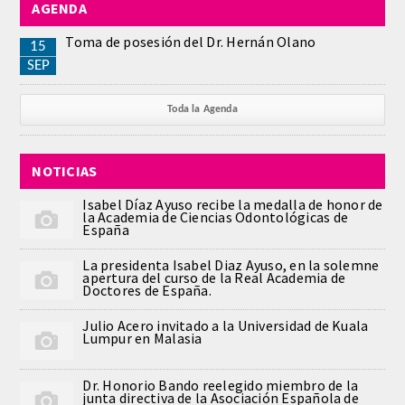
AGENDA
REGLAMENTO
Toma de posesión del Dr. Hernán Olano
15
SEP
ACADEMICOS
Toda la Agenda
SECCIONES
NOTICIAS
CIENCIAS BASICAS MEDICAS
AFINES A LA ODONTOLOGIA
Isabel Díaz Ayuso recibe la medalla de honor de
la Academia de Ciencias Odontológicas de
España
HUMANIDADES Y CIENCIAS
La presidenta Isabel Diaz Ayuso, en la solemne
MEDICO-JURIDICAS
apertura del curso de la Real Academia de
Doctores de España.
PREVENCION,PROMOCION DE LA
Julio Acero invitado a la Universidad de Kuala
SALUD Y GESTION NUEVAS
Lumpur en Malasia
TECNOLOGIAS SANITARIAS
Dr. Honorio Bando reelegido miembro de la
junta directiva de la Asociación Española de
ESTOMATOLOGIA MEDICO-