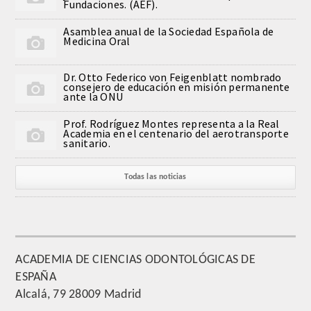
Fundaciones. (AEF).
QUIRURGICA
Asamblea anual de la Sociedad Española de
Medicina Oral
ODONTOLOGIA CONSERVADORA
Dr. Otto Federico von Feigenblatt nombrado
ORTOGNATIA
consejero de educación en misión permanente
ante la ONU
NÚMERO
Prof. Rodríguez Montes representa a la Real
Academia en el centenario del aerotransporte
sanitario.
Alfabético
Todas las noticias
Número de Medalla
CORRESPONDIENTES
SUPERNUMERARIOS
ACADEMIA DE CIENCIAS ODONTOLÓGICAS DE
ESPAÑA
HONOR
Alcalá, 79 28009 Madrid