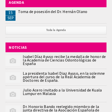
AGENDA
REGLAMENTO
Toma de posesión del Dr. Hernán Olano
15
SEP
ACADEMICOS
Toda la Agenda
SECCIONES
NOTICIAS
CIENCIAS BASICAS MEDICAS
AFINES A LA ODONTOLOGIA
Isabel Díaz Ayuso recibe la medalla de honor de
la Academia de Ciencias Odontológicas de
España
HUMANIDADES Y CIENCIAS
La presidenta Isabel Diaz Ayuso, en la solemne
MEDICO-JURIDICAS
apertura del curso de la Real Academia de
Doctores de España.
PREVENCION,PROMOCION DE LA
Julio Acero invitado a la Universidad de Kuala
SALUD Y GESTION NUEVAS
Lumpur en Malasia
TECNOLOGIAS SANITARIAS
Dr. Honorio Bando reelegido miembro de la
junta directiva de la Asociación Española de
ESTOMATOLOGIA MEDICO-